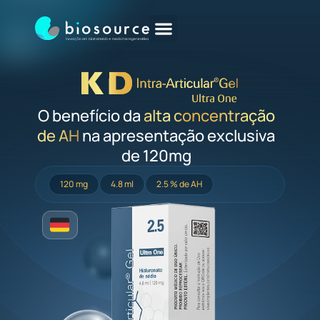
O benefício da
alta concentração
de AH
na apresentação exclusiva
de 120mg
120 mg
4.8 ml
2.5 % de AH